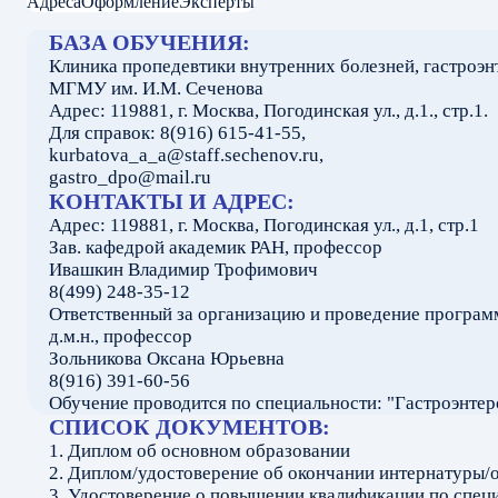
Адреса
Оформление
Эксперты
БАЗА ОБУЧЕНИЯ:
Клиника пропедевтики внутренних болезней, гастроэн
МГМУ им. И.М. Сеченова
Адрес: 119881, г. Москва, Погодинская ул., д.1., стр.1.
Для справок: 8(916) 615-41-55,
kurbatova_a_a@staff.sechenov.ru,
gastro_dpo@mail.ru
КОНТАКТЫ И АДРЕС:
Адрес: 119881, г. Москва, Погодинская ул., д.1, стр.1
Зав. кафедрой академик РАН, профессор
Ивашкин Владимир Трофимович
8(499) 248-35-12
Ответственный за организацию и проведение програм
д.м.н., профессор
Зольникова Оксана Юрьевна
8(916) 391-60-56
Обучение проводится по специальности: "Гастроэнтер
СПИСОК ДОКУМЕНТОВ:
1. Диплом об основном образовании
2. Диплом/удостоверение об окончании интернатуры/
3. Удостоверение о повышении квалификации по спец