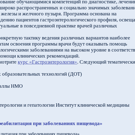
ование обучающимися компетенций по диагностике, лечени
широко распространенных и социально значимых заболеван
 железы и желчного пузыря. Программа основана на
едению пациентов гастроэнтерологического профиля, освещ
туальные в повседневной практике врачей различных
онкретную тактику ведения различных вариантов наиболее
татам освоения программы врачи будут оказывать помощь
логическими заболеваниями на высоком уровне в соответст
 помощи клинических рекомендаций.
смотрите
курс «Гастроэнтерология»
. Следующий тематическ
 образовательных технологий (ДОТ)
баллы НМО
нтерологии и гепатологии Институт клинической медицины
 реабилитация при заболеваниях пищевода»
билитация при заболеваниях пищевода»