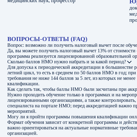
медицинских наук, профессор
Ю
до
мед
про
ВОПРОСЫ-ОТВЕТЫ (FAQ)
Вопрос: возможно ли получить налоговый вычет после обу
Да, вы можете получить налоговый вычет 13% от стоимости 
программа реализуется лицензированной образовательной ор
Сколько баллов НМО нужно набрать и за какой период?
Для допуска к периодической аккредитации в большинстве р
летний цикл, то есть в среднем по 50 баллов НМО в год; п
требования не ниже 144 баллов за 5 лет, из которых не мен
квалификации.
Как сделать так, чтобы баллы НМО были засчитаны при акк
Нужно проходить обучение только в программах и на мероп
лицензированными организациями, а также контролировать,
специалиста на портале НМО; перед аккредитацией важно п
мероприятий.
Могу ли я пройти программы повышения квалификации онла
Формат обучения зависит от конкретной программы и дейст
важно ориентироваться на актуальные нормативные требова
организацией.