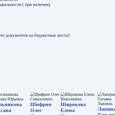
циальности ( при наличии)
аче документов на бюджетные места)
льникова
Шифрин
Широкова
Лапин
сана
Олег
Елена
Татьян