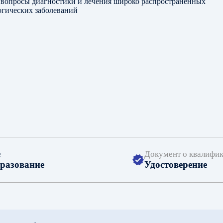
е
Документ о квалифи
разование
Удостоверение