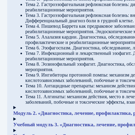
Тема 2. Гастроэзофагеальная рефлюксная болезнь: д
реабилитационные мероприятия.
Тема 3. Гастроэзофагеальная рефлюксная болезнь: 
Дифференциальный диагноз боли в грудной клетке.
Тема 4. Пишевод Баррета как предраковое заболеван
реабилитационные мероприятия. Эндоскопические 
Тема 5. Ахалазия кардии. Диагностика, обследовани
профилактические и реабилитационные мероприяти
Тема 6. Эзофагоспазм. Диагностика, обследование,
Тема 7. Инфекционный и лекарственный эзофагит. Д
реабилитационные мероприятия.
Тема 8. Эозинофильный эзофагит. Диагностика, обс
мероприятия.
Тема 9. Ингибиторы протонной помпы: механизм де
кислотозависимых заболеваний, побочные и токсиче
Тема 10. Антацидные препараты: механизм действия
кислотозависимых заболеваний, побочные и токсиче
Тема 11. Алгинаты: механизм действия, место в ле
заболеваний, побочные и токсические эффекты, вза
Модуль 2. «Диагностика, лечение, профилактика,
Учебный модуль 3. «Диагностика, лечение, профи