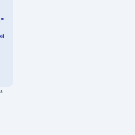
й
ря
ой
на