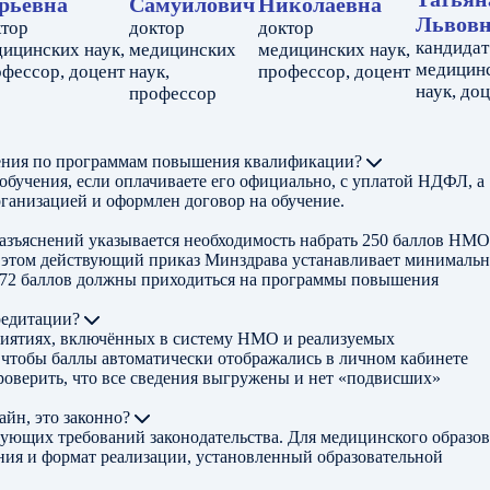
рьевна
Самуилович
Николаевна
Львов
ктор
доктор
доктор
кандидат
ицинских наук,
медицинских
медицинских наук,
медицин
фессор, доцент
наук,
профессор, доцент
наук, до
профессор
чения по программам повышения квалификации?
обучения, если оплачиваете его официально, с уплатой НДФЛ, а
ганизацией и оформлен договор на обучение.
азъяснений указывается необходимость набрать 250 баллов НМО 
ри этом действующий приказ Минздрава устанавливает минималь
ее 72 баллов должны приходиться на программы повышения
редитации?
риятиях, включённых в систему НМО и реализуемых
 чтобы баллы автоматически отображались в личном кабинете
роверить, что все сведения выгружены и нет «подвисших»
йн, это законно?
вующих требований законодательства. Для медицинского образо
ния и формат реализации, установленный образовательной