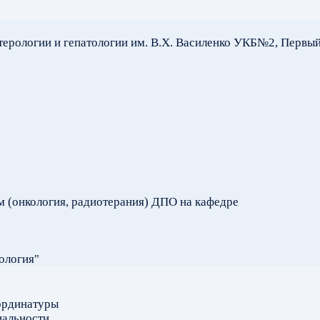
терологии и гепатологии им. В.Х. Василенко УКБ№2, Первы
м (онкология, радиотерания) ДПО на кафедре
ология"
ординатуры
иальности