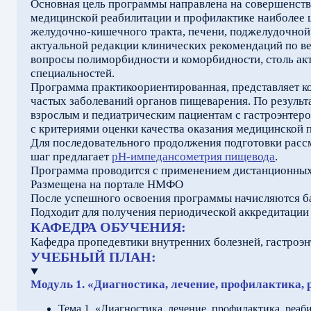
Основная цель программы направлена на совершенств
медицинской реабилитации и профилактике наиболее 
желудочно-кишечного тракта, печени, поджелудочной
актуальной редакции клинических рекомендаций по в
вопросы полиморбидности и коморбидности, столь ак
специальностей.
Программа практикоориентированная, представляет к
частых заболеваний органов пищеварения. По резуль
взрослым и педиатрическим пациентам с гастроэнтеро
с критериями оценки качества оказания медицинской
Для последовательного продолжения подготовки рас
шаг предлагает
рН-импедансометрия пищевода
.
Программа проводится с применением дистанционных
Размещена на портале НМФО
После успешного освоения программы начисляются 
Подходит для получения периодической аккредитации
КАФЕДРА ОБУЧЕНИЯ:
Кафедра пропедевтики внутренних болезней, гастроэ
УЧЕБНЫЙ ПЛАН:
Модуль 1. «Диагностика, лечение, профилактика,
Тема 1. «Диагностика, лечение, профилактика, реа