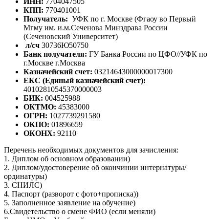
ИНН:
7704047505
КПП:
770401001
Получатель:
УФК по г. Москве (Фгаоу во Первый
Мгму им. и.м.Сеченова Минздрава России
(Сеченовский Университет)
л/сч
30736Ю50750
Банк получателя:
ГУ Банка России по ЦФО//УФК по
г.Москве г.Москва
Казначейский счет:
03214643000000017300
ЕКС (Единый казначейский счет):
40102810545370000003
БИК:
004525988
ОКТМО:
45383000
ОГРН:
1027739291580
ОКПО:
01896659
ОКОНХ:
92110
Перечень необходимых документов для зачисления:
1. Диплом об основном образовании)
2. Диплом/удостоверение об окончинии интернатуры/
ординатуры)
3. СНИЛС)
4. Паспорт (разворот с фото+прописка))
5. Заполненное заявление на обучение)
6.Свидетельство о смене ФИО (если меняли)