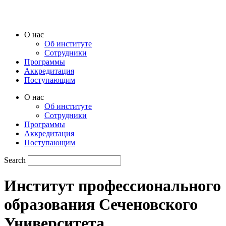
Перейти
к
содержимому
O нас
Oб институте
Сотрудники
Программы
Аккредитация
Поступающим
O нас
Oб институте
Сотрудники
Программы
Аккредитация
Поступающим
Search
Институт профессионального
образования Сеченовского
Университета