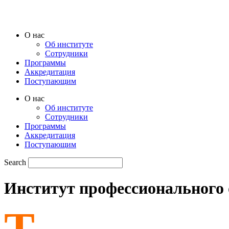
Перейти
к
содержимому
O нас
Oб институте
Сотрудники
Программы
Аккредитация
Поступающим
O нас
Oб институте
Сотрудники
Программы
Аккредитация
Поступающим
Search
Институт профессионального 
Т