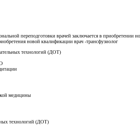
нальной переподготовки врачей заключается в приобретении н
иобретения новой квалификации врач -трансфузиолог
ательных технологий (ДОТ)
МО
дитации
ской медицины
ных технологий (ДОТ)