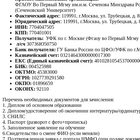
ФГАОУ Во Первый Мгму им.и.м. Сеченова Минздрава Р
(Сеченовский Университет)
Фактический адрес
: 119991, г.Москва, ул. Трубецкая, д. 8,
Юридический адрес
: 119991, г.Москва, ул. Трубецкая, д. 8
ИНН:
7704047505
КПП:
770401001
Получатель:
УФК по г. Москве (Фгаоу во Первый Мгму 
л/сч
30736Ю50750
Банк получателя:
ГУ Банка России по ЦФО//УФК по г.М
Казначейский счет:
03214643000000017300
ЕКС (Единый казначейский счет):
401028105453700000
БИК:
004525988
ОКТМО:
45383000
ОГРН:
1027739291580
ОКПО:
01896659
ОКОНХ:
92110
Перечень необходимых документов для зачисления:
1. Диплом об основном образовании
2. Диплом/удостоверение об окончинии интернатуры/ординат
3. СНИЛС
4. Паспорт (разворот с фото+прописка)
5. Заполненное заявление на обучение
6.Свидетельство о смене ФИО (если меняли)
7. Подтвержденная заявка с портала НМФО (при подаче докум