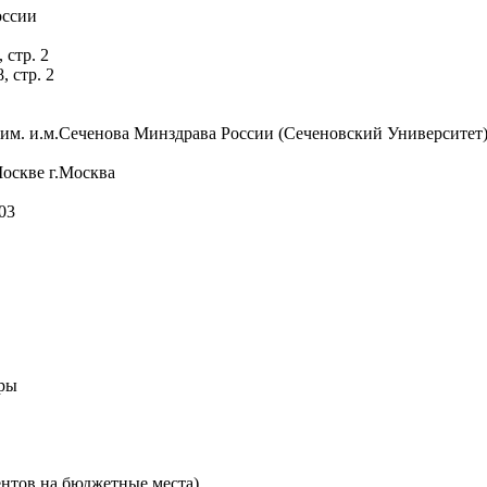
оссии
 стр. 2
, стр. 2
им. и.м.Сеченова Минздрава России (Сеченовский Университет
оскве г.Москва
03
уры
ентов на бюджетные места)