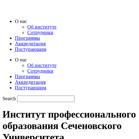
Перейти
к
содержимому
O нас
Oб институте
Сотрудники
Программы
Аккредитация
Поступающим
O нас
Oб институте
Сотрудники
Программы
Аккредитация
Поступающим
Search
Институт профессионального
образования Сеченовского
Университета